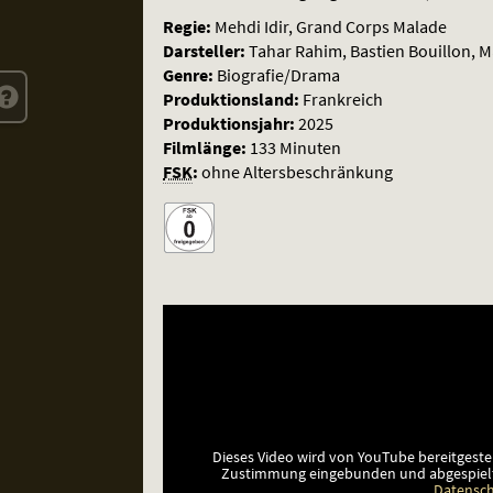
Regie:
Mehdi Idir, Grand Corps Malade
Darsteller:
Tahar Rahim, Bastien Bouillon, M
Genre:
Biografie/Drama
Produktionsland:
Frankreich
Produktionsjahr:
2025
Filmlänge:
133 Minuten
FSK
:
ohne Altersbeschränkung
Dieses Video wird von YouTube bereitgeste
Zustimmung eingebunden und abgespiel
Datensch