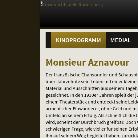
Gehe
zur
Startseite:
Standortauswahl
Navigation
Springe
zum
,
zum
.
Hauptmenü
und
direkt
Inhalt
Menü
KINOPROGRAMM
MEDIAL
Service
Monsieur
Monsieur Aznavour
Aznavour
Der französische Chansonnier und Schauspie
über Jahrzehnte sein Leben mit einer klein
Material und Ausschnitten aus seinem Tagebu
gezeichnet. In den 1930er Jahren spielt der 
einem Theaterstück und entdeckt seine Leide
armenischer Einwanderer, ohne Geld und mit
Umfeld an seinem Erfolg. Als schließlich di
wird, scheint der Durchbruch greifbar. Doch 
schwierigen Frage, wie viel er für seinen Erf
ihn auf seinem Weg begleitet haben, zurück