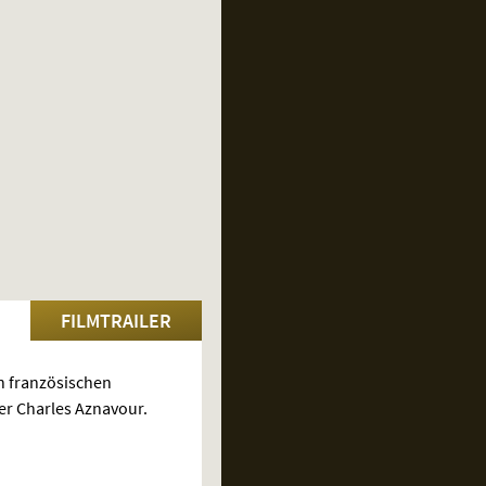
FILMTRAILER
n französischen
r Charles Aznavour.