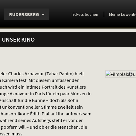
Aktueller
Servicefunktionen
Aktuelles
Hier
.
.
RUDERSBERG
Tickets
buchen
Meine Löwenli
Standort:
Weitere
Programm:
einfach
Standorte:
online
UNSER KINO
ler Charles Aznavour (Tahar Rahim) hielt
en Kamera fest. Mit diesem umfassenden
ch wird ein intimes Portrait des Künstlers
junge Aznavour in Paris für ein paar Münzen in
nschaft für die Bühne – doch als Sohn
 unkonventioneller Stimme zweifelt sein
e Chanson-Ikone Édith Piaf auf ihn aufmerksam
während seines Aufstiegs steht er vor der
olg opfern will – und ob er die Menschen, die
lassen muss.