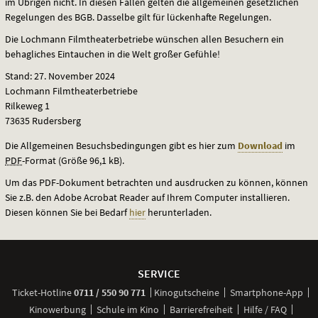
im Übrigen nicht. In diesen Fällen gelten die allgemeinen gesetzlichen
Regelungen des
BGB
. Dasselbe gilt für lückenhafte Regelungen.
Die Lochmann Filmtheaterbetriebe wünschen allen Besuchern ein
behagliches Eintauchen in die Welt großer Gefühle!
Stand: 27. November 2024
Lochmann Filmtheaterbetriebe
Rilkeweg 1
73635 Rudersberg
Die Allgemeinen Besuchsbedingungen gibt es hier zum
Download
im
PDF
-Format (Größe 96,1 kB).
Um das
PDF
-Dokument betrachten und ausdrucken zu können, können
Sie z.B. den Adobe Acrobat Reader auf Ihrem Computer installieren.
Diesen können Sie bei Bedarf
hier
herunterladen.
Weitere
Navigationsmöglichkeiten
SERVICE
anrufen
Ticket-
Hotline
0711 / 550 90 771
Kinogutscheine
Smartphone-App
Kinowerbung
Schule im Kino
Barrierefreiheit
Hilfe / FAQ