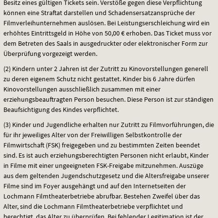
Besitz eines gültigen Tickets sein. Verstöße gegen diese Verpflichtung
können eine Straftat darstellen und Schadensersatzansprüche der
Filmverleihunternehmen auslösen. Bei Leistungserschleichung wird ein
erhöhtes Eintrittsgeld in Höhe von 50,00 € erhoben. Das Ticket muss vor
dem Betreten des Saals in ausgedruckter oder elektronischer Form zur
Überprüfung vorgezeigt werden.
(2) Kindern unter 2 Jahren ist der Zutritt zu Kinovorstellungen generell
zu deren eigenem Schutz nicht gestattet. Kinder bis 6 Jahre dürfen
Kinovorstellungen ausschließlich zusammen mit einer
erziehungsbeauftragten Person besuchen. Diese Person ist zur ständigen
Beaufsichtigung des Kindes verpflichtet.
(3) Kinder und Jugendliche erhalten nur Zutritt zu Filmvorführungen, die
für ihr jeweiliges Alter von der Freiwilligen Selbstkontrolle der
Filmwirtschaft (
FSK
) freigegeben und zu bestimmten Zeiten beendet
sind. Es ist auch erziehungsberechtigten Personen nicht erlaubt, Kinder
in Filme mit einer ungeeigneten
FSK
-Freigabe mitzunehmen. Auszüge
aus dem geltenden Jugendschutzgesetz und die Altersfreigabe unserer
Filme sind im Foyer ausgehängt und auf den Internetseiten der
Lochmann Filmtheaterbetriebe abrufbar. Bestehen Zweifel über das
Alter, sind die Lochmann Filmtheaterbetriebe verpflichtet und
berechtigt, das Alter zu überprüfen. Bei fehlender Legitimation ist der