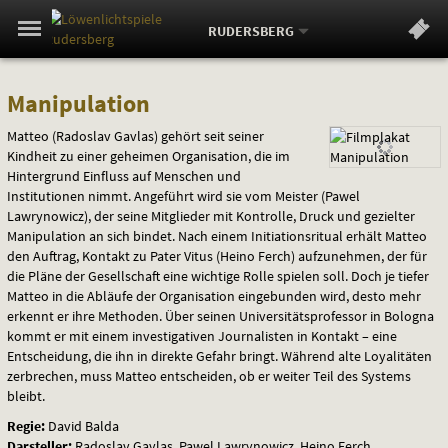
Aktueller
Gehe
Standort:
Weitere
.
zur
RUDERSBERG
Standorte:
Menü
Startseite:
Navigation
Springe
zum
,
zum
.
Standortauswahl
umschalten
Manipulation
und
direkt
Inhalt
Menü
Manipulation
Service
Matteo (Radoslav Gavlas) gehört seit seiner
Kindheit zu einer geheimen Organisation, die im
Hintergrund Einfluss auf Menschen und
Institutionen nimmt. Angeführt wird sie vom Meister (Pawel
Lawrynowicz), der seine Mitglieder mit Kontrolle, Druck und gezielter
Manipulation an sich bindet. Nach einem Initiationsritual erhält Matteo
den Auftrag, Kontakt zu Pater Vitus (Heino Ferch) aufzunehmen, der für
die Pläne der Gesellschaft eine wichtige Rolle spielen soll. Doch je tiefer
Matteo in die Abläufe der Organisation eingebunden wird, desto mehr
erkennt er ihre Methoden. Über seinen Universitätsprofessor in Bologna
kommt er mit einem investigativen Journalisten in Kontakt – eine
Entscheidung, die ihn in direkte Gefahr bringt. Während alte Loyalitäten
zerbrechen, muss Matteo entscheiden, ob er weiter Teil des Systems
bleibt.
Regie:
David Balda
Darsteller:
Radoslav Gavlas, Pawel Lawrynowicz, Heino Ferch