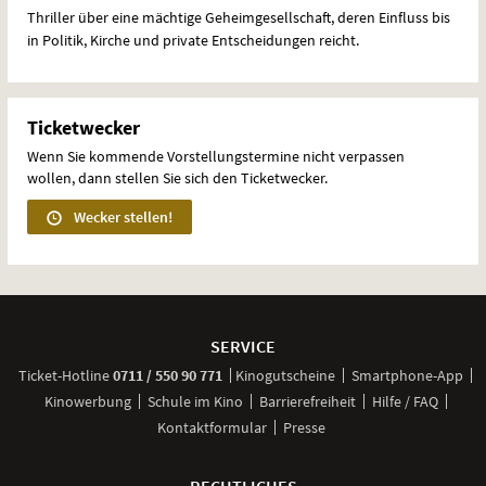
Thriller über eine mächtige Geheimgesellschaft, deren Einfluss bis
in Politik, Kirche und private Entscheidungen reicht.
Ticketwecker
Wenn Sie kommende Vorstellungstermine nicht verpassen
wollen, dann stellen Sie sich den Ticketwecker.
Wecker stellen!
Weitere
Navigationsmöglichkeiten
SERVICE
anrufen
Ticket-
Hotline
0711 / 550 90 771
Kinogutscheine
Smartphone-App
Kinowerbung
Schule im Kino
Barrierefreiheit
Hilfe / FAQ
Kontaktformular
Presse