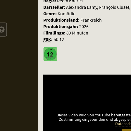
Regie:
Reem Kherici
Lust
Darsteller:
Alexandra Lamy, François Cluzet,
Genre:
Komödie
Produktionsland:
Frankreich
Produktionsjahr:
2026
Filmlänge:
89 Minuten
FSK
:
ab 12
Dieses Video wird von YouTube bereitgeste
Zustimmung eingebunden und abgespiel
Datensch