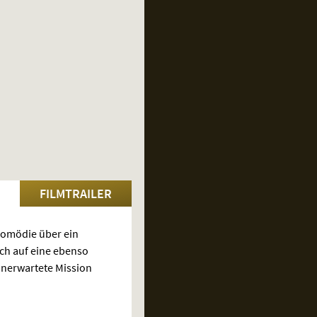
FILMTRAILER
Komödie über ein
ich auf eine ebenso
unerwartete Mission