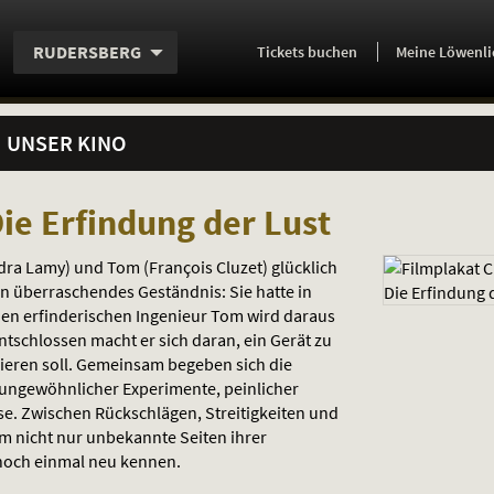
Aktueller
Servicefunktionen
Aktuelles
Hier
.
.
RUDERSBERG
Tickets
buchen
Meine Löwenli
Standort:
Weitere
Programm:
einfach
Standorte:
online
UNSER KINO
ie Erfindung der Lust
dra Lamy) und Tom (François Cluzet) glücklich
in überraschendes Geständnis: Sie hatte in
en erfinderischen Ingenieur Tom wird daraus
ntschlossen macht er sich daran, ein Gerät zu
nieren soll. Gemeinsam begeben sich die
 ungewöhnlicher Experimente, peinlicher
e. Zwischen Rückschlägen, Streitigkeiten und
 nicht nur unbekannte Seiten ihrer
 noch einmal neu kennen.