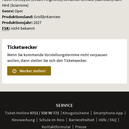
Hird (Sciarrone)
Genre:
Oper
Produktionsland:
Großbritannien
Produktionsjahr:
2027
FSK
:
nicht bekannt
Ticketwecker
Wenn Sie kommende Vorstellungstermine nicht verpassen
wollen, dann stellen Sie sich den Ticketwecker.
Wecker stellen!
Weitere
Navigationsmöglichkeiten
SERVICE
anrufen
Ticket-
Hotline
0711 / 550 90 771
Kinogutscheine
Smartphone-App
Kinowerbung
Schule im Kino
Barrierefreiheit
Hilfe / FAQ
Kontaktformular
Presse