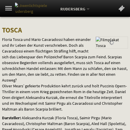
Aktueller
Gehe
Standort:
Weitere
.
zur
RUDERSBERG
Standorte:
Menü
Startseite:
Navigation
Springe
zum
,
zum
.
Standortauswahl
umschalten
TOSCA
und
direkt
Inhalt
Menü
TOSCA
Service
Floria Tosca und Mario Cavaradossi haben einander
und ihr Leben der Kunst verschrieben. Doch als
Cavaradossi einem flüchtigen Sträfling hilft, macht
sich das Liebespaar den Polizeichef Baron Scarpia zum Feind. Scarpias
obsessive Begierden vollends ausgeliefert, muss sich Tosca auf einen
schrecklichen Handel einlassen: Mit dem Mann zu schlafen, den sie hasst,
um den Mann, den sie liebt, zu retten. Finden sie in aller Not einen
Ausweg?
Oliver Mears’ gefeierte Produktion kehrt zurück und holt Puccinis Opern-
Thriller in einem vom Krieg gezeichneten Rom in die heutige Zeit. Daniel
Oren dirigiert Aleksandra Kurzak, die erneut die Titelrolle interpretiert
und im Wechselspiel mit Saimir Pirgu als Cavaradossi und Christopher
Maltman als Baron Scarpia brilliert.
Darsteller:
Aleksandra Kurzak (Floria Tosca), Saimir Pirgu (Mario
Cavaradossi), Christopher Maltman (Baron Scarpia), Aled Hall (Spoletta),
Paweł Horodyski (Cesare Angelotti), Jonathan Lemalu (Sacristan), Sam