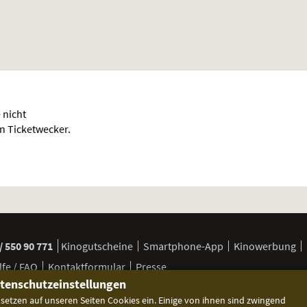
 nicht
en Ticketwecker.
/ 550 90 771
Kinogutscheine
Smartphone-App
Kinowerbung
lfe / FAQ
Kontaktformular
Presse
tenschutzeinstellungen
 setzen auf unseren Seiten Cookies ein. Einige von ihnen sind zwingend
 Jugendschutz
Besuchsbedingungen
Cookie-Einstellungen
Dat