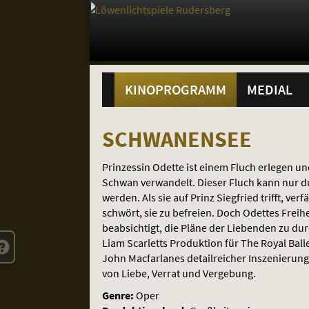
Gehe
zur
Startseite:
Standortauswahl
Navigation
Springe
zum
,
zum
.
Hauptmenü
und
direkt
Inhalt
Menü
KINOPROGRAMM
MEDIAL
Service
SCHWANENSEE
SCHWANENSEE
Prinzessin Odette ist einem Fluch erlegen 
Schwan verwandelt. Dieser Fluch kann nur d
werden. Als sie auf Prinz Siegfried trifft, ver
schwört, sie zu befreien. Doch Odettes Freihei
beabsichtigt, die Pläne der Liebenden zu du
Liam Scarletts Produktion für The Royal Balle
John Macfarlanes detailreicher Inszenierung 
von Liebe, Verrat und Vergebung.
Genre:
Oper