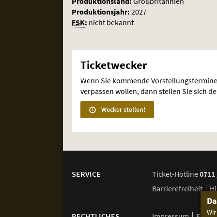
Produktionsland:
Großbritannien
Produktionsjahr:
2027
FSK
:
nicht bekannt
Ticketwecker
Wenn Sie kommende Vorstellungstermine
verpassen wollen, dann stellen Sie sich d
Wecker stellen!
Weitere
Navigationsmöglichkeiten
SERVICE
Ticket-
Hotline
0711 
Barrierefreiheit
Hi
Da
Wir
RECHTLICHES
Impressum
FSK /