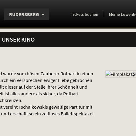
Aktueller
Servicefunktionen
Aktuelles
Hier
.
.
RUDERSBERG
Tickets
buchen
Meine Löwenli
Standort:
Weitere
Programm:
einfach
Standorte:
online
UNSER KINO
und wurde vom bösen Zauberer Rotbart in einen
urch ein Versprechen ewiger Liebe gebrochen
fällt dieser auf der Stelle ihrer Schönheit und
t ist alles andere als sicher, da Rotbart
rchkreuzen.
t vereint Tschaikowskis gewaltige Partitur mit
und erschafft so ein zeitloses Ballettspektakel