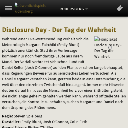
Aktueller
Gehe
Standort:
Weitere
.
zur
RUDERSBERG
Standorte:
Menü
Startseite:
Navigation
Springe
zum
,
zum
.
Standortauswahl
umschalten
Disclosure
und
direkt
Inhalt
Menü
Disclosure Day - Der Tag der Wahrheit
Service
Day
Während einer Live-Wettersendung verhält sich die
Meteorologin Margaret Fairchild (Emily Blunt)
-
plötzlich unerklärlich: Statt ihrer Vorhersage
kommen nur noch fremdartige Laute aus ihrem
Der
Mund. Der Vorfall verbreitet sich schnell und ruft
Daniel Keller (Josh O’Connor) auf den Plan, der schon lange behauptet,
Tag
dass Regierungen Beweise für außerirdisches Leben vertuschen. Als
Daniel Margaret verstehen kann, geraten beide in eine Untersuchung, die
der
weit über den einzelnen Zwischenfall hinausgeht. Immer mehr Hinweise
deuten darauf hin, dass die Menschheit kurz vor einer Enthüllung steht,
Wahrheit
die nicht länger geheim gehalten werden kann. Während offizielle Stellen
versuchen, die Kontrolle zu behalten, suchen Margaret und Daniel nach
dem Ursprung des Phänomens.
Regie:
Steven Spielberg
Darsteller:
Emily Blunt, Josh O'Connor, Colin Firth
Genre:
Science Fiction/Thriller