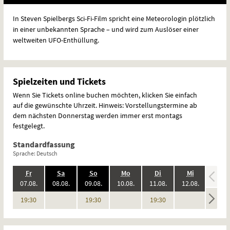
In Steven Spielbergs Sci-Fi-Film spricht eine Meteorologin plötzlich
in einer unbekannten Sprache – und wird zum Auslöser einer
weltweiten
UFO
-Enthüllung.
Spielzeiten und Tickets
Wenn Sie Tickets online buchen möchten, klicken Sie einfach
auf die gewünschte Uhrzeit. Hinweis: Vorstellungstermine ab
dem nächsten Donnerstag werden immer erst montags
festgelegt.
Standardfassung
Sprache: Deutsch
.,
.,
.,
.,
.,
.,
.
Fr
Sa
So
Mo
Di
Mi
Do
2026:
2026:
2026:
2026:
2026:
2026:
07.08.
08.08.
09.08.
10.08.
11.08.
12.08.
13.08
keine
keine
keine
keine
Uhr
Uhr
Uhr
19:30
19:30
19:30
Vorstellungen
Vorstellungen
Vorstellungen
Vorstel