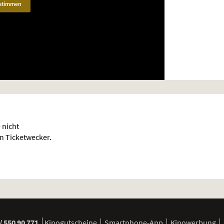
stimmen
 nicht
en Ticketwecker.
/ 550 90 771
Kinogutscheine
Smartphone-App
Kinowerbung