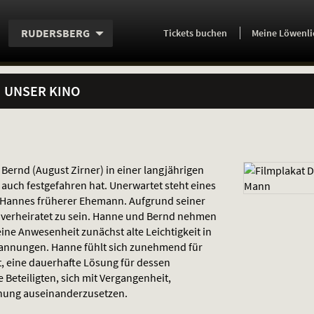
Aktueller
Servicefunktionen
Aktuelles
Hier
.
.
RUDERSBERG
Tickets
buchen
Meine Löwenli
Standort:
Weitere
Programm:
einfach
Standorte:
online
UNSER KINO
ernd (August Zirner) in einer langjährigen
r auch festgefahren hat. Unerwartet steht eines
 – Hannes früherer Ehemann. Aufgrund seiner
r verheiratet zu sein. Hanne und Bernd nehmen
ine Anwesenheit zunächst alte Leichtigkeit in
 Spannungen. Hanne fühlt sich zunehmend für
, eine dauerhafte Lösung für dessen
e Beteiligten, sich mit Vergangenheit,
hung auseinanderzusetzen.