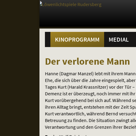
Gehe
zur
Startseite:
Standortauswahl
Navigation
Springe
zum
,
zum
.
Hauptmenü
und
direkt
Inhalt
Menü
KINOPROGRAMM
MEDIAL
Service
Der
Der verlorene Mann
verlorene
Hanne (Dagmar Manzel) lebt mit ihrem Mann B
Mann
Ehe, die sich über die Jahre eingespielt, abe
Tages Kurt (Harald Krassnitzer) vor der Tür
Demenz ist er überzeugt, noch immer mit ih
Kurt vorübergehend bei sich auf. Während se
ihren Alltag bringt, entstehen mit der Zeit
Kurt verantwortlich, während Bernd versucht
Betreuung zu finden. Die Situation zwingt all
Verantwortung und den Grenzen ihrer Bezie