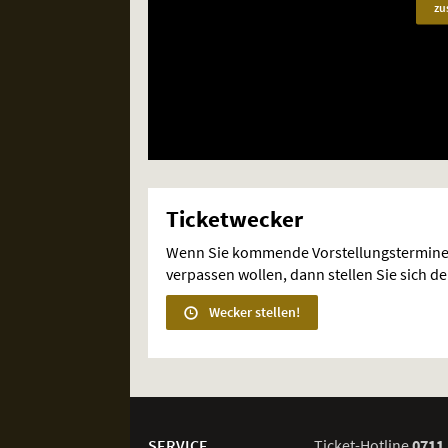
zu
Ticketwecker
Wenn Sie kommende Vorstellungstermine
verpassen wollen, dann stellen Sie sich d
Wecker stellen!
Weitere
Navigationsmöglichkeiten
SERVICE
Ticket-
Hotline
0711 