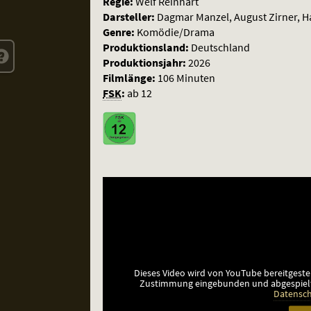
Regie:
Welf Reinhart
Darsteller:
Dagmar Manzel, August Zirner, Ha
Genre:
Komödie/Drama
Produktionsland:
Deutschland
Produktionsjahr:
2026
Filmlänge:
106 Minuten
FSK
:
ab 12
Dieses Video wird von YouTube bereitgeste
Zustimmung eingebunden und abgespiel
Datensch