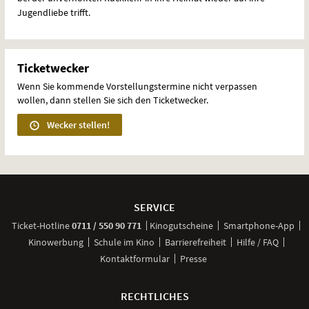
Jugendliebe trifft.
Ticketwecker
Wenn Sie kommende Vorstellungstermine nicht verpassen
wollen, dann stellen Sie sich den Ticketwecker.
Wecker stellen!
Weitere
Navigationsmöglichkeiten
SERVICE
anrufen
Ticket-
Hotline
0711 / 550 90 771
Kinogutscheine
Smartphone-App
Kinowerbung
Schule im Kino
Barrierefreiheit
Hilfe / FAQ
Kontaktformular
Presse
RECHTLICHES