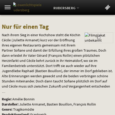
Aktueller
Gehe
Standort:
Weitere
.
zur
RUDERSBERG
Standorte:
Menü
Startseite:
Navigation
Springe
zum
,
zum
.
Standortauswahl
umschalten
Nur
und
direkt
Inhalt
Menü
Nur für einen Tag
Service
für
Nach ihrem Sieg in einer Kochshow steht die Köchin
Cécile (Juliette Armanet) kurz vor der Eröffnung
einen
ihres eigenen Restaurants gemeinsam mit ihrem
Partner Sofiane und damit der Erfüllung ihres großen Traumes. Doch
Tag
dann erleidet ihr Vater Gérard (François Rollin) einen plötzlichen
Herzinfarkt und Cécile kehrt zurück in ihr Heimatdorf, wo sie im
Familienbetrieb unterstützt. Dort trifft sie auch wieder auf ihre
Jugendliebe Raphaël (Bastien Bouillon), der immer im Dorf geblieben ist.
Alte Erinnerungen werden geweckt und die beiden verbringen schöne
Stunden miteinander. Doch dann taucht Sofiane plötzlich im Dorf auf
und Cécile muss sich zwischen Zukunft und Vergangenheit entscheiden
…
Regie:
Amélie Bonnin
Darsteller:
Juliette Armanet, Bastien Bouillon, François Rollin
Genre:
Tragikomödie
Produktionsland:
Frankreich