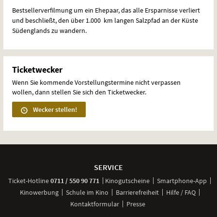
Bestsellerverfilmung um ein Ehepaar, das alle Ersparnisse verliert
und beschließt, den über 1.000 km langen Salzpfad an der Küste
Südenglands zu wandern.
Ticketwecker
Wenn Sie kommende Vorstellungstermine nicht verpassen
wollen, dann stellen Sie sich den Ticketwecker.
Wecker stellen!
Weitere
Navigationsmöglichkeiten
SERVICE
anrufen
Ticket-
Hotline
0711 / 550 90 771
Kinogutscheine
Smartphone-App
Kinowerbung
Schule im Kino
Barrierefreiheit
Hilfe / FAQ
Kontaktformular
Presse