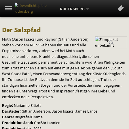
Aktueller
Gehe
Standort:
Weitere
.
zur
RUDERSBERG
Standorte:
Menü
Startseite:
Navigation
Springe
zum
,
zum
.
Standortauswahl
umschalten
Der
und
direkt
Inhalt
Menü
Der Salzpfad
Service
Salzpfad
Moth (Jason Isaacs) und Raynor (Gillian Anderson)
stehen vor dem Ruin: Sie haben ihr Haus und alle
Ersparnisse verloren, zudem wird bei Moth auch
noch eine unheilbare Krankheit diagnostiziert, die seinen
Gesundheitszustand permanent verschlechtern wird. Allen Widrigkeiten
zum Trotz machen sie sich auf eine mutige Reise: Sie gehen den „South
West Coast Path“, einen Fernwanderweg entlang der Küste Südenglands.
Ihr Zuhause ist der Platz, an dem sie ihr Zelt aufschlagen. Trotz der
ständigen finanziellen Sorgen und der Vorurteile, die ihnen begegnen,
finden sie unterwegs Trost und Inspiration, festigen ihre Liebe und
entdecken neue Perspektiven.
Regie:
Marianne Elliott
Darsteller:
Gillian Anderson, Jason Isaacs, James Lance
Genre:
Biografie/Drama
Produktionsland:
Großbritannien
Produktionsjahr:
2025