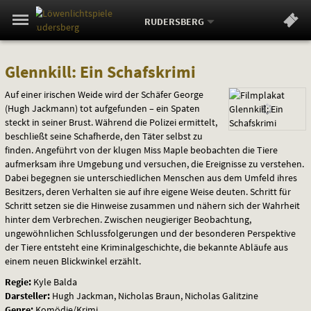
Aktueller
Gehe
Standort:
Weitere
.
zur
RUDERSBERG
Standorte:
Menü
Startseite:
Navigation
Springe
zum
,
zum
.
Standortauswahl
umschalten
Glennkill:
und
direkt
Inhalt
Menü
Glennkill: Ein Schafskrimi
Service
Ein
Auf einer irischen Weide wird der Schäfer George
(Hugh Jackmann) tot aufgefunden – ein Spaten
Schafskrimi
steckt in seiner Brust. Während die Polizei ermittelt,
beschließt seine Schafherde, den Täter selbst zu
finden. Angeführt von der klugen Miss Maple beobachten die Tiere
aufmerksam ihre Umgebung und versuchen, die Ereignisse zu verstehen.
Dabei begegnen sie unterschiedlichen Menschen aus dem Umfeld ihres
Besitzers, deren Verhalten sie auf ihre eigene Weise deuten. Schritt für
Schritt setzen sie die Hinweise zusammen und nähern sich der Wahrheit
hinter dem Verbrechen. Zwischen neugieriger Beobachtung,
ungewöhnlichen Schlussfolgerungen und der besonderen Perspektive
der Tiere entsteht eine Kriminalgeschichte, die bekannte Abläufe aus
einem neuen Blickwinkel erzählt.
Regie:
Kyle Balda
Darsteller:
Hugh Jackman, Nicholas Braun, Nicholas Galitzine
Genre:
Komödie/Krimi